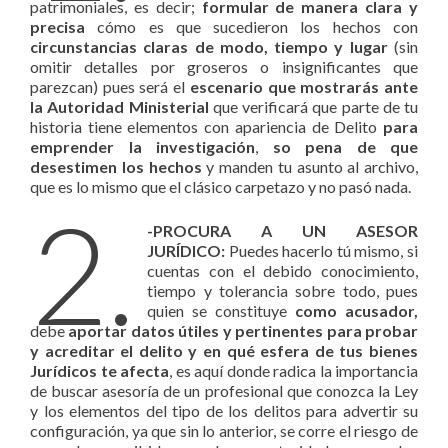
patrimoniales, es decir;
formular de manera clara y
precisa
cómo es que sucedieron los hechos con
circunstancias claras de modo, tiempo y lugar
(sin
omitir detalles por groseros o insignificantes que
parezcan) pues será el
escenario que mostrarás ante
la Autoridad Ministerial
que verificará que parte de tu
historia tiene elementos con apariencia de Delito
para
emprender la investigación
,
so pena de que
desestimen los hechos
y manden tu asunto al archivo,
que es lo mismo que el clásico carpetazo y no pasó nada.
2.
-PROCURA A UN ASESOR
JURÍDICO:
Puedes hacerlo tú mismo, si
cuentas con el debido conocimiento,
tiempo y tolerancia sobre todo, pues
quien se constituye
como acusador,
debe
aportar datos útiles y pertinentes para probar
y acreditar
el delito y en qué esfera de tus bienes
Jurídicos te afecta
, es aquí donde radica la importancia
de buscar asesoría de un profesional que conozca la Ley
y los elementos del tipo de los delitos para advertir su
configuración, ya que sin lo anterior, se corre el riesgo de