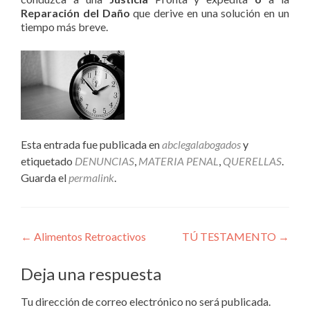
Reparación del Daño
que derive en una solución en un
tiempo más breve.
Esta entrada fue publicada en
abclegalabogados
y
etiquetado
DENUNCIAS
,
MATERIA PENAL
,
QUERELLAS
.
Guarda el
permalink
.
Navegación
←
Alimentos Retroactivos
TÚ TESTAMENTO
→
de
Deja una respuesta
entradas
Tu dirección de correo electrónico no será publicada.