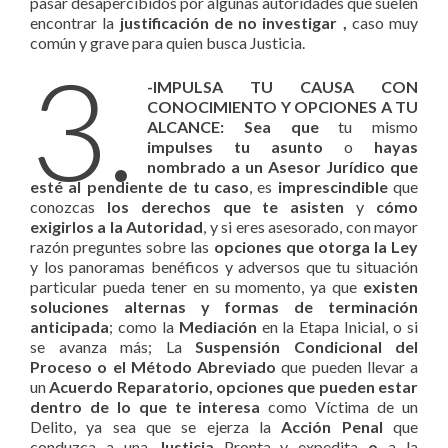
pasar desapercibidos por algunas autoridades que suelen
encontrar la
justificación de no investigar ,
caso muy
común y grave para quien busca Justicia.
3.
-IMPULSA TU CAUSA CON
CONOCIMIENTO Y OPCIONES A TU
ALCANCE: Sea que
tu mismo
impulses tu asunto
o
hayas
nombrado a un Asesor Jurídico que
esté al pendiente de tu caso
, es
imprescindible
que
conozcas
los derechos que te asisten
y
cómo
exigirlos a la Autoridad
, y si eres asesorado, con mayor
razón preguntes sobre las
opciones que otorga la Ley
y los panoramas benéficos y adversos que tu situación
particular pueda tener en su momento, ya que
existen
soluciones alternas y formas de terminación
anticipada
; como la
Mediación
en la Etapa Inicial, o si
se avanza más; La
Suspensión Condicional del
Proceso o el Método Abreviado
que pueden llevar a
un
Acuerdo Reparatorio, opciones que pueden estar
dentro de lo que te interesa
como Víctima de un
Delito, ya sea que se ejerza la
Acción Penal
que
conduzca a una
Justicia
Pronta y expedita
o
a la